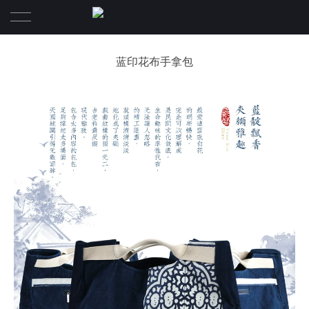
首页
蓝印花布手拿包
全部产品
关于我们
蓝印艺术
品牌文化
元新蓝课堂
南通蓝印花布博物馆
工艺流程
新闻
蓝印花布传承人
传承发展
购买产品
传承之路
联系我们